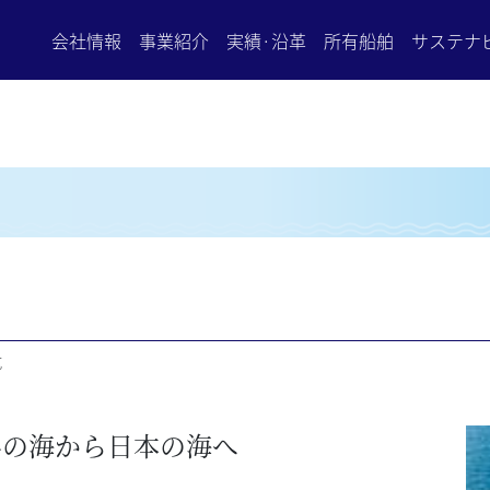
会社情報
事業紹介
実績·沿革
所有船舶
サステナ
航
界の海から日本の海へ