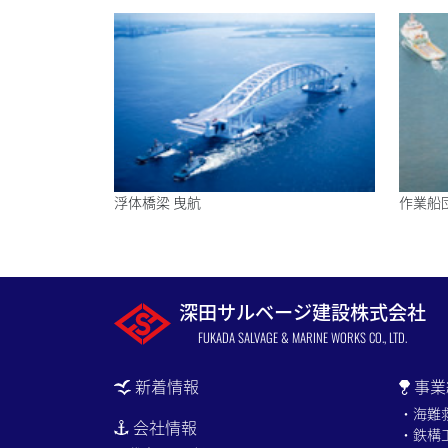
浮体橋梁 曳航
作業船
深田サルベージ建設株式会社
FUKADA SALVAGE & MARINE WORKS CO., LTD.
新着情報
事業
・海難
会社情報
・鉄構