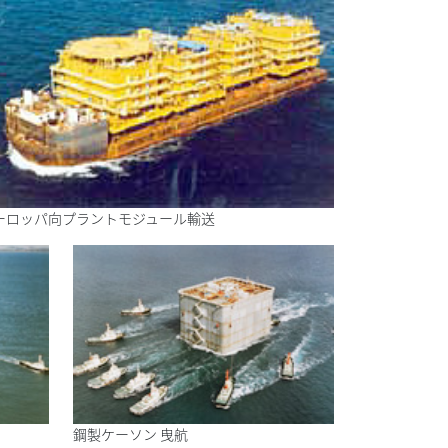
ーロッパ向プラントモジュール輸送
鋼製ケーソン 曳航