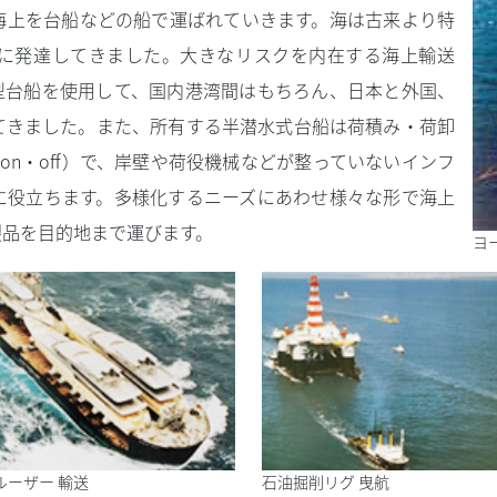
海上を台船などの船で運ばれていきます。海は古来より特
に発達してきました。大きなリスクを内在する海上輸送
型台船を使用して、国内港湾間はもちろん、日本と外国、
てきました。また、所有する半潜水式台船は荷積み・荷卸
 on・off）で、岸壁や荷役機械などが整っていないインフ
に役立ちます。多様化するニーズにあわせ様々な形で海上
製品を目的地まで運びます。
ヨ
ルーザー 輸送
石油掘削リグ 曳航