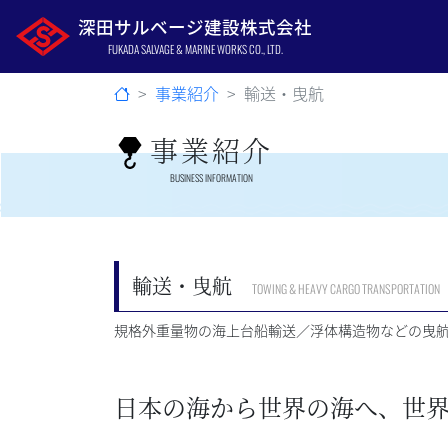
深田サルベージ建設株式会社
FUKADA SALVAGE & MARINE WORKS CO., LTD.
事業紹介
輸送・曳航
事業紹介
BUSINESS INFORMATION
輸送・曳航
TOWING & HEAVY CARGO TRANSPORTATION
規格外重量物の海上台船輸送／浮体構造物などの曳
日本の海から世界の海へ、世