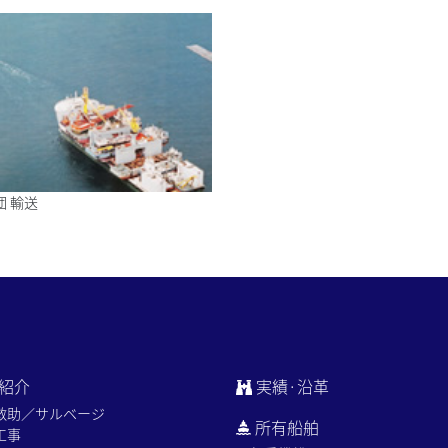
団 輸送
紹介
実績·沿革
救助／サルベージ
所有船舶
工事